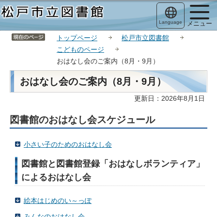
こ
サ
このページの本文へ移動
の
イ
Language
メニュー
ペ
ト
サイトメニューここまで
ー
メ
トップページ
松戸市立図書館
ジ
ニ
こどものページ
の
ュ
おはなし会のご案内（8月・9月）
先
ー
本
頭
こ
おはなし会のご案内（8月・9月）
文
で
こ
こ
更新日：2026年8月1日
す
か
こ
ら
図書館のおはなし会スケジュール
か
ら
小さい子のためのおはなし会
図書館と図書館登録「おはなしボランティア」
によるおはなし会
絵本はじめのい～っぽ
みんなのおはなし会