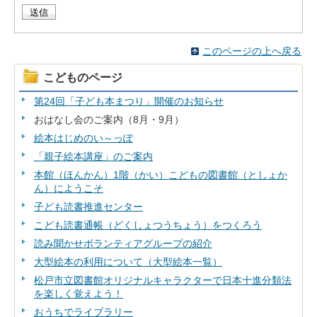
このページの上へ戻る
こどものページ
第24回「子ども本まつり」開催のお知らせ
おはなし会のご案内（8月・9月）
絵本はじめのい～っぽ
「親子絵本講座」のご案内
本館（ほんかん）1階（かい）こどもの図書館（としょか
ん）にようこそ
子ども読書推進センター
こども読書通帳（どくしょつうちょう）をつくろう
読み聞かせボランティアグループの紹介
大型絵本の利用について（大型絵本一覧）
松戸市立図書館オリジナルキャラクターで日本十進分類法
を楽しく覚えよう！
おうちでライブラリー