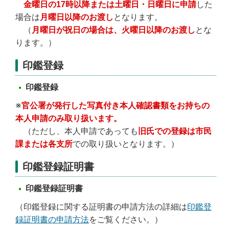
金曜日の17時以降または土曜日・日曜日に申請
した
場合は
月曜日以降のお渡し
となります。
（
月曜日が祝日の場合は、火曜日以降のお渡し
とな
ります。）
印鑑登録
印鑑登録
※
官公署が発行した写真付き本人確認書類をお持ちの
本人申請のみ取り扱います。
（ただし、本人申請であっても
旧氏での登録は市民
課または各支所
での取り扱いとなります。）
印鑑登録証明書
印鑑登録証明書
（印鑑登録に関する証明書の申請方法の詳細は
印鑑登
録証明書の申請方法
をご覧ください。）