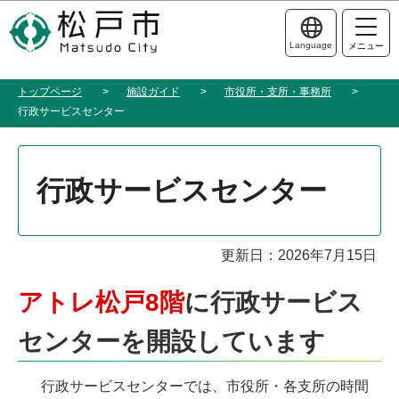
こ
このページの本文へ移動
の
Language
メニュー
ペ
ー
トップページ
施設ガイド
市役所・支所・事務所
ジ
行政サービスセンター
の
先
本
頭
文
行政サービスセンター
で
こ
す
こ
か
更新日：2026年7月15日
ら
アトレ松戸8階
に行政サービス
センターを開設しています
行政サービスセンターでは、市役所・各支所の時間