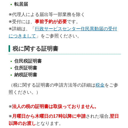
転居届
※代理人による届出等一部業務を除く
※受付には、
事前予約が必要
です。
※詳細は、「
行政サービスセンター住民異動届の受付
につきまして
」をご参照ください。
税に関する証明書
住民税証明書
住所証明書
納税証明書
（税に関する証明書の申請方法等の詳細は
税金
をご参
照ください。）
※
法人の税の証明書は取扱っておりません。
※
月曜日から木曜日の17時以降に申請
された場合,
翌日
以降のお渡し
となります。