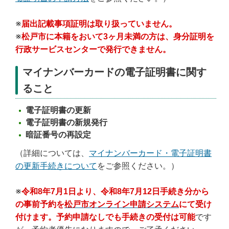
※
届出記載事項証明
は取り扱っていません。
※
松戸市に
本籍をおいて3ヶ月未満の方は、身分証明を
行政サービスセンターで発行できません。
マイナンバーカードの電子証明書に関す
ること
電子証明書の更新
電子証明書の新規発行
暗証番号の再設定
（詳細については、
マイナンバーカード・電子証明書
の更新手続きについて
をご参照ください。）
※
令和8年7月1日より、令和8年7月12日手続き分から
の事前予約を
松戸市オンライン申請システム
にて受け
付けます。予約申請なしでも手続きの受付は可能
です