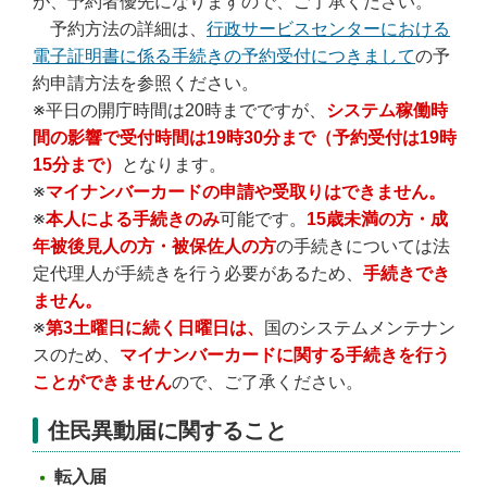
が、予約者優先になりますので、ご了承ください。
予約方法の詳細は、
行政サービスセンターにおける
電子証明書に係る手続きの予約受付につきまして
の予
約申請方法を参照ください。
※平日の開庁時間は20時までですが、
システム稼働時
間の影響で受付時間は19時30分まで（予約受付は19時
15分まで）
となります。
※
マイナンバーカードの申請や受取りはできません。
※
本人による手続きのみ
可能です。
15歳未満の方・成
年被後見人の方・被保佐人の方
の手続きについては法
定代理人が手続きを行う必要があるため、
手続きでき
ません。
※
第3土曜日に続く日曜日は、
国のシステムメンテナン
スのため、
マイナンバーカードに関する手続きを行う
ことができません
ので、ご了承ください。
住民異動届に関すること
転入届