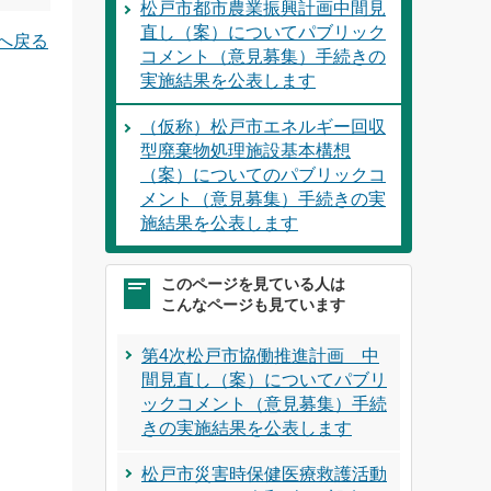
松戸市都市農業振興計画中間見
直し（案）についてパブリック
へ戻る
コメント（意見募集）手続きの
実施結果を公表します
（仮称）松戸市エネルギー回収
型廃棄物処理施設基本構想
（案）についてのパブリックコ
メント（意見募集）手続きの実
施結果を公表します
このページを見ている人は
こんなページも見ています
第4次松戸市協働推進計画 中
間見直し（案）についてパブリ
ックコメント（意見募集）手続
きの実施結果を公表します
松戸市災害時保健医療救護活動