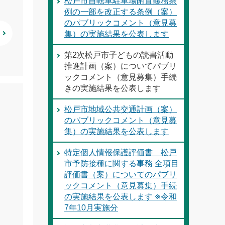
松戸市自転車駐車場附置義務条
例の一部を改正する条例（案）
のパブリックコメント（意見募
集）の実施結果を公表します
第2次松戸市子どもの読書活動
推進計画（案）についてパブリ
ックコメント（意見募集）手続
きの実施結果を公表します
松戸市地域公共交通計画（案）
のパブリックコメント（意見募
集）の実施結果を公表します
特定個人情報保護評価書 松戸
市予防接種に関する事務 全項目
評価書（案）についてのパブリ
ックコメント（意見募集）手続
の実施結果を公表します ※令和
7年10月実施分