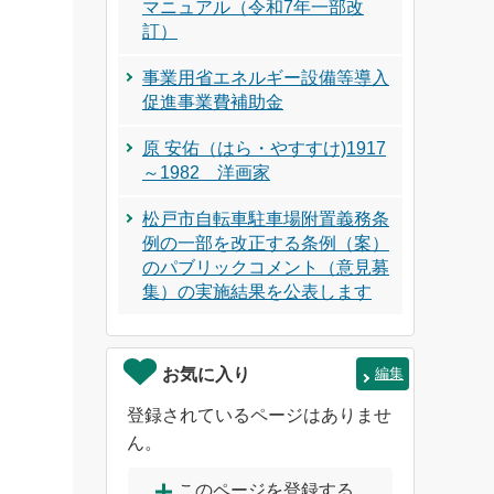
マニュアル（令和7年一部改
訂）
事業用省エネルギー設備等導入
促進事業費補助金
原 安佑（はら・やすすけ)1917
～1982 洋画家
松戸市自転車駐車場附置義務条
例の一部を改正する条例（案）
のパブリックコメント（意見募
集）の実施結果を公表します
お気に入り
編集
登録されているページはありませ
ん。
このページを登録する