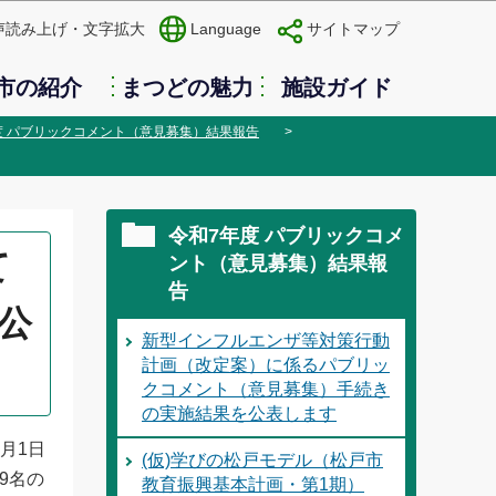
声読み上げ・文字拡大
Language
サイトマップ
市の紹介
まつどの魅力
施設ガイド
度 パブリックコメント（意見募集）結果報告
令和7年度 パブリックコメ
て
ント（意見募集）結果報
告
公
新型インフルエンザ等対策行動
計画（改定案）に係るパブリッ
クコメント（意見募集）手続き
の実施結果を公表します
4月1日
(仮)学びの松戸モデル（松戸市
9名の
教育振興基本計画・第1期）