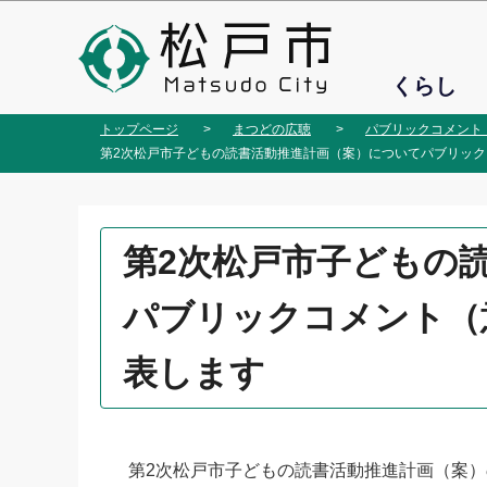
こ
の
ペ
くらし
ー
ジ
トップページ
まつどの広聴
パブリックコメント
の
第2次松戸市子どもの読書活動推進計画（案）についてパブリッ
先
頭
で
本
第2次松戸市子どもの
す
文
こ
パブリックコメント（
こ
か
表します
ら
第2次松戸市子どもの読書活動推進計画（案）